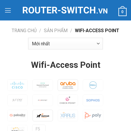
Bỏ
qua
0
nội
dung
TRANG CHỦ
/
SẢN PHẨM
/
WIFI-ACCESS POINT
Wifi-Access Point
F5