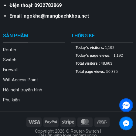
Điện thoại
:
0932783869
Email
:
ngokha@mangbachkhoa.net
SẢN PHẨM
THỐNG KÊ
Today's visitors:
1,192
Router
Today's page views: :
1,192
Switch
Total visitors :
48,663
Firewall
Total page views:
50,875
Wifi-Access Point
Hội nghị truyền hình
Phụ kiện
Copyright 2026 © Router-Switch |
Design with love by
Vietsunco