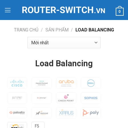
Bỏ
qua
0
nội
dung
TRANG CHỦ
/
SẢN PHẨM
/
LOAD BALANCING
Load Balancing
F5