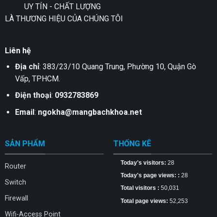
UY TÍN - CHẤT LƯỢNG
LÀ THƯƠNG HIỆU CỦA CHÚNG TÔI
Liên hệ
Địa chỉ
: 383/23/10 Quang Trung, Phường 10, Quận Gò
Vấp, TPHCM.
Điện thoại
:
0932783869
Email
:
ngokha@mangbachkhoa.net
SẢN PHẨM
THỐNG KÊ
Today's visitors:
28
Router
Today's page views: :
28
Switch
Total visitors :
50,031
Firewall
Total page views:
52,253
Wifi-Access Point