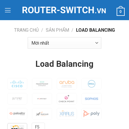
Bỏ
qua
0
nội
dung
TRANG CHỦ
/
SẢN PHẨM
/
LOAD BALANCING
Load Balancing
F5