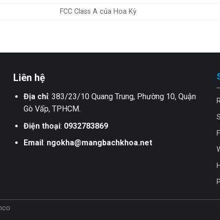
FCC Class A của Hoa Kỳ
Liên hệ
Địa chỉ
: 383/23/10 Quang Trung, Phường 10, Quận
Gò Vấp, TPHCM.
Điện thoại
:
0932783869
F
Email
:
ngokha@mangbachkhoa.net
W
H
P
nco