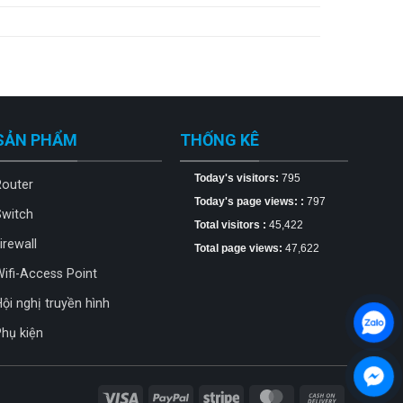
SẢN PHẨM
THỐNG KÊ
Today's visitors:
795
Router
Today's page views: :
797
Switch
Total visitors :
45,422
irewall
Total page views:
47,622
ifi-Access Point
ội nghị truyền hình
hụ kiện