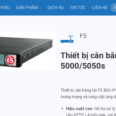
Tì
THIỆU
SẢN PHẨM
DỊCH VỤ
TIN TỨC
LIÊN HỆ
kiế
F5
Thiết bị cân bằ
5000/5050s
Thiết bị cân bằng tải F5 BIG-I
lượng mạng và cung cấp ứng dụ
Hiệu suất cao
: Hỗ trợ xử l
cầu HTTP L4 mỗi giây, với t