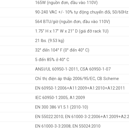
165W (nguồn đơn, đầu vào 110V)
90-240 VAC +/- 10% tự động chuyển đổi, 50/60Hz
564 BTU/giờ (nguồn đơn, đầu vào 110V)
1.75” H x 17” W x 21” D (giá đỡ rack 1U)
21 lbs. (9.53 kg)
32° đến 104° F (0° đến 40° C)
5 đến 85% ở 40° C
ANSI/UL 60950-1-2011, CSA 60950-1-07
Chỉ thị điện áp thấp 2006/95/EC, CB Scheme
EN 60950-1:2006+A11:2009+A1:2010+A12:2011
IEC 60950-1:2005, A1:2009
EN 300 386 V1.5.1 (2010-10)
EN 55022:2010; EN 61000-3-2:2006+A1:2009+A2:
EN 61000-3-3:2008; EN 55024:2010