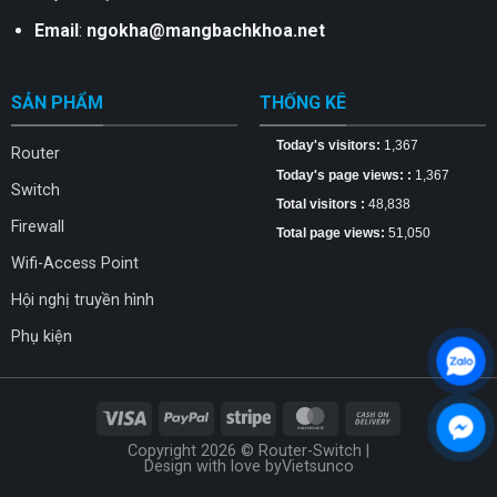
Email
:
ngokha@mangbachkhoa.net
SẢN PHẨM
THỐNG KÊ
Today's visitors:
1,367
Router
Today's page views: :
1,367
Switch
Total visitors :
48,838
Firewall
Total page views:
51,050
Wifi-Access Point
Hội nghị truyền hình
Phụ kiện
Copyright 2026 © Router-Switch |
Design with love by
Vietsunco