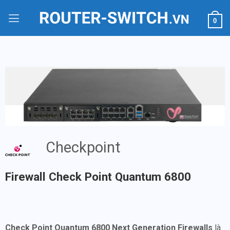
Bỏ
qua
0
nội
dung
Checkpoint
Firewall Check Point Quantum 6800
Check Point Quantum 6800 Next Generation Firewalls
là