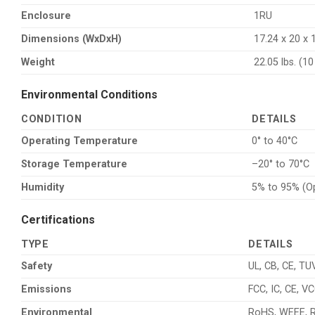
Enclosure
1RU
Dimensions (WxDxH)
17.24 x 20 x 
Weight
22.05 lbs. (10
Environmental Conditions
CONDITION
DETAILS
Operating Temperature
0° to 40°C
Storage Temperature
–20° to 70°C
Humidity
5% to 95% (O
Certifications
TYPE
DETAILS
Safety
UL, CB, CE, T
Emissions
FCC, IC, CE, V
Environmental
RoHS, WEEE, 