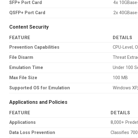
SFP+ Port Card
4x 10GBase-
QSFP+ Port Card
2x 40GBase-
Content Security
FEATURE
DETAILS
Prevention Capabilities
CPU-Level, O
File Disarm
Threat Extra
Emulation Time
Under 100 
Max File Size
100 MB
Supported OS for Emulation
Windows XP, 
Applications and Policies
FEATURE
DETAILS
Applications
8,000+ Prede
Data Loss Prevention
Classifies 70