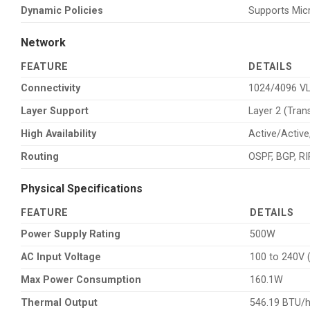
Dynamic Policies
Supports Micr
Network
FEATURE
DETAILS
Connectivity
1024/4096 VL
Layer Support
Layer 2 (Tran
High Availability
Active/Active
Routing
OSPF, BGP, RIP
Physical Specifications
FEATURE
DETAILS
Power Supply Rating
500W
AC Input Voltage
100 to 240V 
Max Power Consumption
160.1W
Thermal Output
546.19 BTU/h