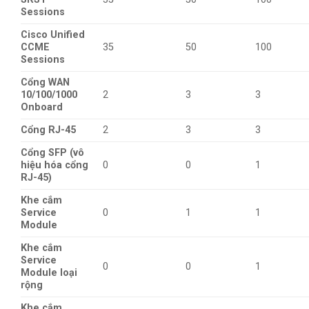
Sessions
Cisco Unified
CCME
35
50
100
Sessions
Cổng WAN
10/100/1000
2
3
3
Onboard
Cổng RJ-45
2
3
3
Cổng SFP (vô
hiệu hóa cổng
0
0
1
RJ-45)
Khe cắm
Service
0
1
1
Module
Khe cắm
Service
0
0
1
Module loại
rộng
Khe cắm