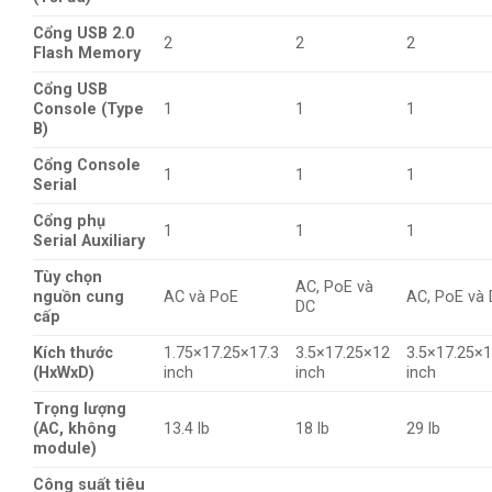
Cổng USB 2.0
2
2
2
Flash Memory
Cổng USB
Console (Type
1
1
1
B)
Cổng Console
1
1
1
Serial
Cổng phụ
1
1
1
Serial Auxiliary
Tùy chọn
AC, PoE và
nguồn cung
AC và PoE
AC, PoE và
DC
cấp
Kích thước
1.75×17.25×17.3
3.5×17.25×12
3.5×17.25×1
(HxWxD)
inch
inch
inch
Trọng lượng
(AC, không
13.4 lb
18 lb
29 lb
module)
Công suất tiêu