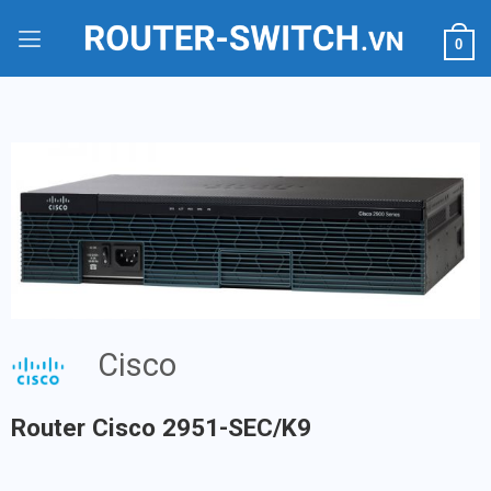
Bỏ
qua
0
nội
dung
Cisco
Router Cisco 2951-SEC/K9