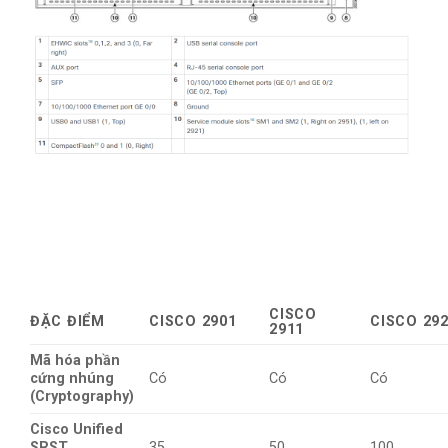
CISCO
ĐẶC ĐIỂM
CISCO 2901
CISCO 29
2911
Mã hóa phần
cứng nhúng
Có
Có
Có
(Cryptography)
Cisco Unified
SRST
35
50
100