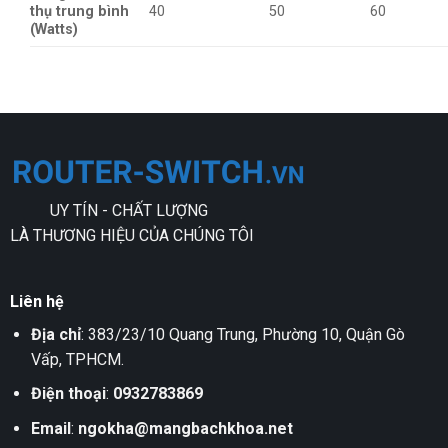
thụ trung bình
40
50
60
(Watts)
UY TÍN - CHẤT LƯỢNG
LÀ THƯƠNG HIỆU CỦA CHÚNG TÔI
Liên hệ
Địa chỉ
: 383/23/10 Quang Trung, Phường 10, Quận Gò
Vấp, TPHCM.
Điện thoại
:
0932783869
Email
:
ngokha@mangbachkhoa.net