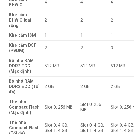
4
4
4
EHWIC
Khe cắm
EHWIC loại
2
2
2
rộng
Khe cắm ISM
1
1
1
Khe cắm DSP
2
2
3
(PVDM)
Bộ nhớ RAM
DDR2 ECC
512 MB
512 MB
512 MB
(Mặc định)
Bộ nhớ RAM
DDR2 ECC (Tối
2 GB
2 GB
2 GB
đa)
Thẻ nhớ
Slot 0: 256
Compact Flash
Slot 0: 256 MB
Slot 0: 256
MB
(Mặc định)
Thẻ nhớ
Slot 0: 4 GB,
Slot 0: 4 GB,
Slot 0: 4 GB
Compact Flash
Slot 1: 4 GB
Slot 1: 4 GB
Slot 1: 4 GB
(Tối đa)