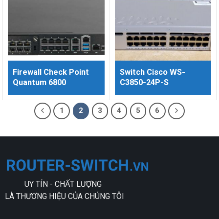
Firewall Check Point
Switch Cisco WS-
Quantum 6800
C3850-24P-S
1
2
3
4
5
6
UY TÍN - CHẤT LƯỢNG
LÀ THƯƠNG HIỆU CỦA CHÚNG TÔI