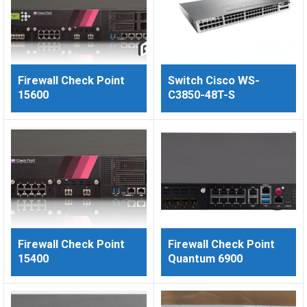
Firewall Check Point
Switch Cisco WS-
15600
C3850-48T-S
Firewall Check Point
Firewall Check Point
15400
Quantum 6900