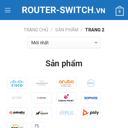
Bỏ
qua
0
nội
dung
TRANG CHỦ
/
SẢN PHẨM
/
TRANG 2
Sản phẩm
F5