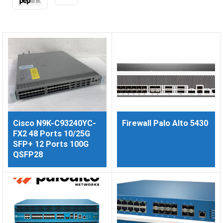
Cisco N9K-C93240YC-
Firewall Palo Alto 5430
FX2 48 Ports 10/25G
SFP+ 12 Ports 100G
QSFP28