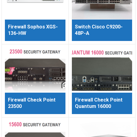
Firewall Sophos XGS-
Switch Cisco C9200-
136-HW
48P-A
Firewall Check Point
Firewall Check Point
23500
Quantum 16000